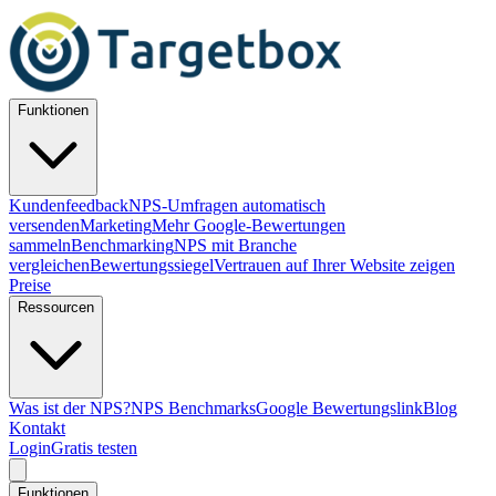
Funktionen
Kundenfeedback
NPS-Umfragen automatisch
versenden
Marketing
Mehr Google-Bewertungen
sammeln
Benchmarking
NPS mit Branche
vergleichen
Bewertungssiegel
Vertrauen auf Ihrer Website zeigen
Preise
Ressourcen
Was ist der NPS?
NPS Benchmarks
Google Bewertungslink
Blog
Kontakt
Login
Gratis testen
Funktionen