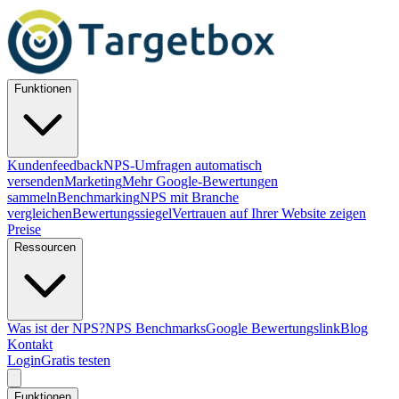
Funktionen
Kundenfeedback
NPS-Umfragen automatisch
versenden
Marketing
Mehr Google-Bewertungen
sammeln
Benchmarking
NPS mit Branche
vergleichen
Bewertungssiegel
Vertrauen auf Ihrer Website zeigen
Preise
Ressourcen
Was ist der NPS?
NPS Benchmarks
Google Bewertungslink
Blog
Kontakt
Login
Gratis testen
Funktionen