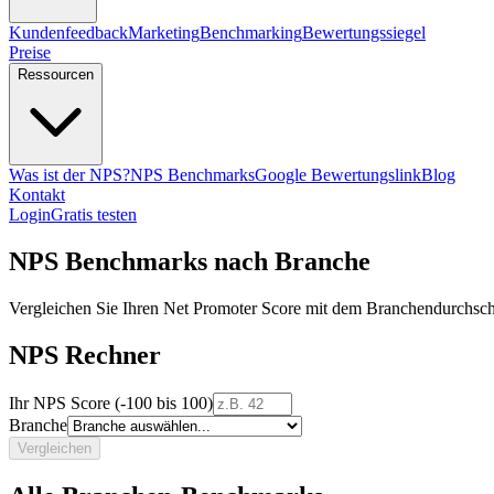
Kundenfeedback
Marketing
Benchmarking
Bewertungssiegel
Preise
Ressourcen
Was ist der NPS?
NPS Benchmarks
Google Bewertungslink
Blog
Kontakt
Login
Gratis testen
NPS Benchmarks nach Branche
Vergleichen Sie Ihren Net Promoter Score mit dem Branchendurchschn
NPS Rechner
Ihr NPS Score (-100 bis 100)
Branche
Vergleichen