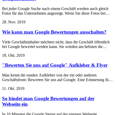
Bei jeder Google Suche nach einem Geschäft werden auch gleich
Fotos für das Unternehmen angezeigt. Wenn Sie diese Fotos bei
Ihrem Geschäft entfernen oder die Reihenfolge ändern wollen, hat
28. Nov. 2019
es wahrscheinlich einen dieser zwei Gründe.
Wie kann man Google Bewertungen ausschalten?
Viele Geschäftsinhaber möchten nicht, dass ihr Geschäft öffentlich
bei Google bewertet werden kann. Sie würden am liebsten die
Funktion zum Bewerten deaktivieren.
18. Okt. 2019
"Bewerten Sie uns auf Google" Aufkleber & Flyer
Man kennt die runden Aufkleber von der ein oder anderen
Geschäftsfront: Bewerten Sie uns auf Google. Eine Erinnerung für
den Kunden, doch bitte eine Rezension bei Google abzugeben.
11. Okt. 2019
So bindet man Google Bewertungen auf der
Webseite ein
In 10 Minuten die Google Sterne auf der eigenen Webseite