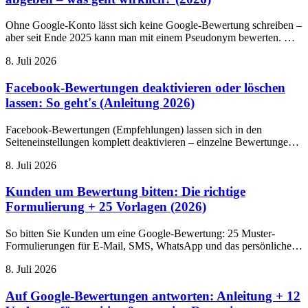
Ohne Google-Konto lässt sich keine Google-Bewertung schreiben –
aber seit Ende 2025 kann man mit einem Pseudonym bewerten. Wir
zeigen, wie das geht, wie man ein Konto ohne Gmail-Adresse
8. Juli 2026
anlegt und was Unternehmen Kunden ohne Konto anbieten können.
Facebook-Bewertungen deaktivieren oder löschen
lassen: So geht's (Anleitung 2026)
Facebook-Bewertungen (Empfehlungen) lassen sich in den
Seiteneinstellungen komplett deaktivieren – einzelne Bewertungen
kann man nur melden. Die aktuelle Anleitung für das neue
8. Juli 2026
Seitenerlebnis, Schritt für Schritt.
Kunden um Bewertung bitten: Die richtige
Formulierung + 25 Vorlagen (2026)
So bitten Sie Kunden um eine Google-Bewertung: 25 Muster-
Formulierungen für E-Mail, SMS, WhatsApp und das persönliche
Gespräch – nach Branchen sortiert, rechtlich geprüft und mit
8. Juli 2026
Anleitung für den Bewertungslink.
Auf Google-Bewertungen antworten: Anleitung + 12