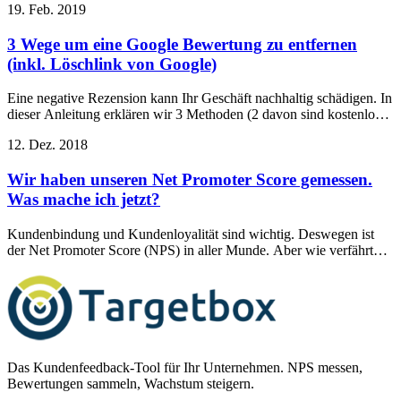
19. Feb. 2019
Google My Business sehr wichtig.
3 Wege um eine Google Bewertung zu entfernen
(inkl. Löschlink von Google)
Eine negative Rezension kann Ihr Geschäft nachhaltig schädigen. In
dieser Anleitung erklären wir 3 Methoden (2 davon sind kostenlos)
um eine Bewertung bei Google löschen zu lassen.
12. Dez. 2018
Wir haben unseren Net Promoter Score gemessen.
Was mache ich jetzt?
Kundenbindung und Kundenloyalität sind wichtig. Deswegen ist
der Net Promoter Score (NPS) in aller Munde. Aber wie verfährt
man weiter, wenn man seinen Net Promoter Score kennt?
Das Kundenfeedback-Tool für Ihr Unternehmen. NPS messen,
Bewertungen sammeln, Wachstum steigern.