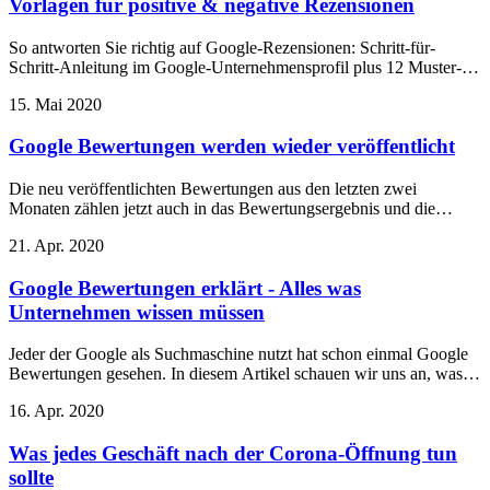
Vorlagen für positive & negative Rezensionen
So antworten Sie richtig auf Google-Rezensionen: Schritt-für-
Schritt-Anleitung im Google-Unternehmensprofil plus 12 Muster-
Antworten für positive, kritische, negative und unfaire
15. Mai 2020
Bewertungen.
Google Bewertungen werden wieder veröffentlicht
Die neu veröffentlichten Bewertungen aus den letzten zwei
Monaten zählen jetzt auch in das Bewertungsergebnis und die
Bewertungsanzahl.
21. Apr. 2020
Google Bewertungen erklärt - Alles was
Unternehmen wissen müssen
Jeder der Google als Suchmaschine nutzt hat schon einmal Google
Bewertungen gesehen. In diesem Artikel schauen wir uns an, was
genau Google Bewertungen sind und wie Geschäfte am besten mit
16. Apr. 2020
ihnen umgehen.
Was jedes Geschäft nach der Corona-Öffnung tun
sollte