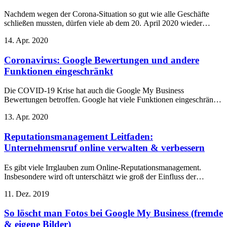
Nachdem wegen der Corona-Situation so gut wie alle Geschäfte
schließen mussten, dürfen viele ab dem 20. April 2020 wieder
öffnen. So aktualisieren Sie Ihre Öffnungszeiten bei Google My
14. Apr. 2020
Business.
Coronavirus: Google Bewertungen und andere
Funktionen eingeschränkt
Die COVID-19 Krise hat auch die Google My Business
Bewertungen betroffen. Google hat viele Funktionen eingeschränkt,
darunter neue Rezensionen, Antworten auf Rezensionen und
13. Apr. 2020
Kurznamen.
Reputationsmanagement Leitfaden:
Unternehmensruf online verwalten & verbessern
Es gibt viele Irrglauben zum Online-Reputationsmanagement.
Insbesondere wird oft unterschätzt wie groß der Einfluss der
Reputation auf die Neukundengewinnung und Umsätze ist.
11. Dez. 2019
So löscht man Fotos bei Google My Business (fremde
& eigene Bilder)