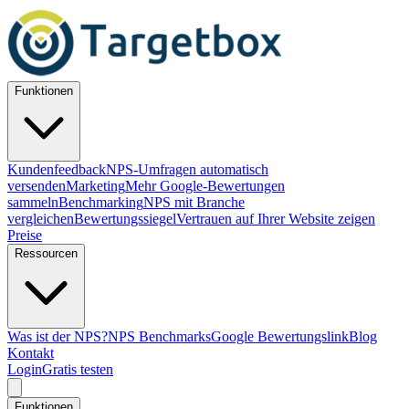
Funktionen
Kundenfeedback
NPS-Umfragen automatisch
versenden
Marketing
Mehr Google-Bewertungen
sammeln
Benchmarking
NPS mit Branche
vergleichen
Bewertungssiegel
Vertrauen auf Ihrer Website zeigen
Preise
Ressourcen
Was ist der NPS?
NPS Benchmarks
Google Bewertungslink
Blog
Kontakt
Login
Gratis testen
Funktionen