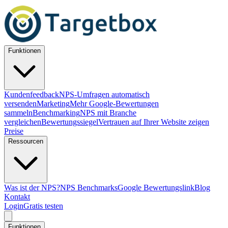
Funktionen
Kundenfeedback
NPS-Umfragen automatisch
versenden
Marketing
Mehr Google-Bewertungen
sammeln
Benchmarking
NPS mit Branche
vergleichen
Bewertungssiegel
Vertrauen auf Ihrer Website zeigen
Preise
Ressourcen
Was ist der NPS?
NPS Benchmarks
Google Bewertungslink
Blog
Kontakt
Login
Gratis testen
Funktionen