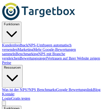
Funktionen
Kundenfeedback
NPS-Umfragen automatisch
versenden
Marketing
Mehr Google-Bewertungen
sammeln
Benchmarking
NPS mit Branche
vergleichen
Bewertungssiegel
Vertrauen auf Ihrer Website zeigen
Preise
Ressourcen
Was ist der NPS?
NPS Benchmarks
Google Bewertungslink
Blog
Kontakt
Login
Gratis testen
Funktionen