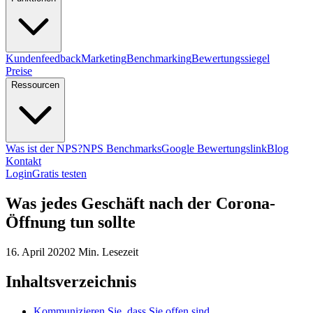
Kundenfeedback
Marketing
Benchmarking
Bewertungssiegel
Preise
Ressourcen
Was ist der NPS?
NPS Benchmarks
Google Bewertungslink
Blog
Kontakt
Login
Gratis testen
Was jedes Geschäft nach der Corona-
Öffnung tun sollte
16. April 2020
2 Min. Lesezeit
Inhaltsverzeichnis
Kommunizieren Sie, dass Sie offen sind