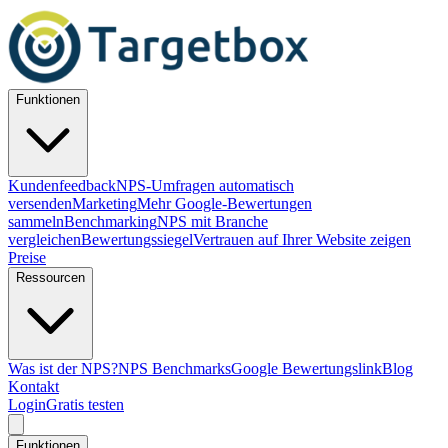
Funktionen
Kundenfeedback
NPS-Umfragen automatisch
versenden
Marketing
Mehr Google-Bewertungen
sammeln
Benchmarking
NPS mit Branche
vergleichen
Bewertungssiegel
Vertrauen auf Ihrer Website zeigen
Preise
Ressourcen
Was ist der NPS?
NPS Benchmarks
Google Bewertungslink
Blog
Kontakt
Login
Gratis testen
Funktionen