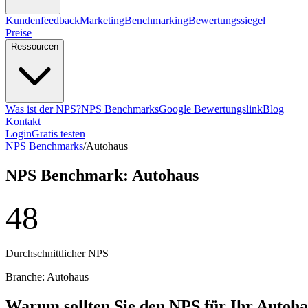
Kundenfeedback
Marketing
Benchmarking
Bewertungssiegel
Preise
Ressourcen
Was ist der NPS?
NPS Benchmarks
Google Bewertungslink
Blog
Kontakt
Login
Gratis testen
NPS Benchmarks
/
Autohaus
NPS Benchmark: Autohaus
48
Durchschnittlicher NPS
Branche: Autohaus
Warum sollten Sie den NPS für Ihr Autoha