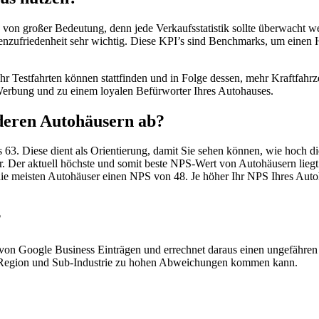
e von großer Bedeutung, denn jede Verkaufsstatistik sollte überwacht
ufriedenheit sehr wichtig. Diese KPI’s sind Benchmarks, um einen Hän
ehr Testfahrten können stattfinden und in Folge dessen, mehr Kraftfah
 Werbung und zu einem loyalen Befürworter Ihres Autohauses.
deren Autohäusern ab?
 63. Diese dient als Orientierung, damit Sie sehen können, wie hoch d
iger. Der aktuell höchste und somit beste NPS-Wert von Autohäusern li
 die meisten Autohäuser einen NPS von 48. Je höher Ihr NPS Ihres Autoha
?
 von Google Business Einträgen und errechnet daraus einen ungefähre
ach Region und Sub-Industrie zu hohen Abweichungen kommen kann.