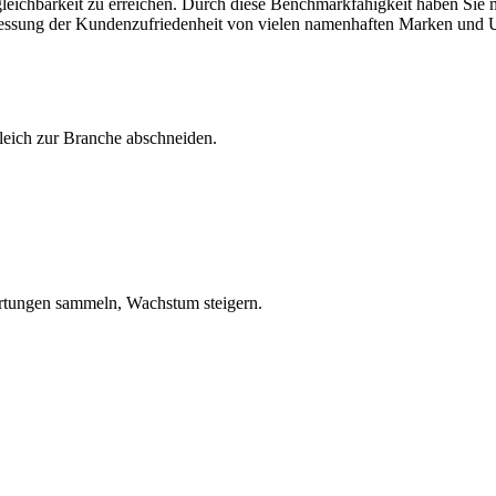
eichbarkeit zu erreichen. Durch diese Benchmarkfähigkeit haben Sie m
Messung der Kundenzufriedenheit von vielen namenhaften Marken und U
leich zur Branche abschneiden.
tungen sammeln, Wachstum steigern.