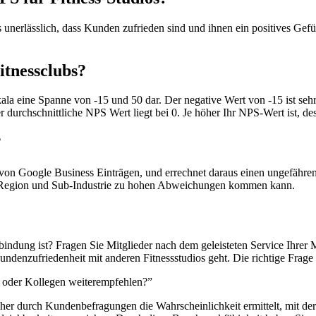
es unerlässlich, dass Kunden zufrieden sind und ihnen ein positives Ge
itnessclubs?
kala eine Spanne von -15 und 50 dar. Der negative Wert von -15 ist sehr
urchschnittliche NPS Wert liegt bei 0. Je höher Ihr NPS-Wert ist, des
?
 von Google Business Einträgen, und errechnet daraus einen ungefähre
ach Region und Sub-Industrie zu hohen Abweichungen kommen kann.
ndung ist? Fragen Sie Mitglieder nach dem geleisteten Service Ihrer 
undenzufriedenheit mit anderen Fitnessstudios geht. Die richtige Frage 
d oder Kollegen weiterempfehlen?”
cher durch Kundenbefragungen die Wahrscheinlichkeit ermittelt, mit de