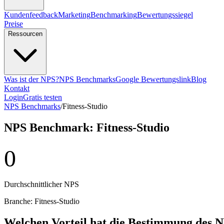
Kundenfeedback
Marketing
Benchmarking
Bewertungssiegel
Preise
Ressourcen
Was ist der NPS?
NPS Benchmarks
Google Bewertungslink
Blog
Kontakt
Login
Gratis testen
NPS Benchmarks
/
Fitness-Studio
NPS Benchmark: Fitness-Studio
0
Durchschnittlicher NPS
Branche: Fitness-Studio
Welchen Vorteil hat die Bestimmung des N