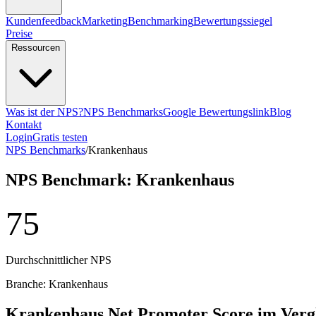
Kundenfeedback
Marketing
Benchmarking
Bewertungssiegel
Preise
Ressourcen
Was ist der NPS?
NPS Benchmarks
Google Bewertungslink
Blog
Kontakt
Login
Gratis testen
NPS Benchmarks
/
Krankenhaus
NPS Benchmark: Krankenhaus
75
Durchschnittlicher NPS
Branche: Krankenhaus
Krankenhaus Net Promoter Score im Verg