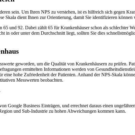
nderen sein. Um Ihren NPS zu verstehen, ist es hilfreich sich gegen K
se Skala dient Ihnen zur Orientierung, damit Sie identifizieren könne
 65 und 92. Dabei zählt 65 für Krankenhäuser schon als schlechter Wer
t in oder unter dem Durchschnitt liegt, sollten Sie dies schnellstmögl
enhaus
 Messwerte geworden, um die Qualität von Krankenhäusern zu prüfen. P
befragungen ermittelten Informationen werden von Gesundheitsdienstle
ür eine hohe Zufriedenheit der Patienten. Anhand der NPS-Skala könne
ntitativen Messwerten beobachten.
?
 von Google Business Einträgen, und errechnet daraus einen ungefähre
ach Region und Sub-Industrie zu hohen Abweichungen kommen kann.